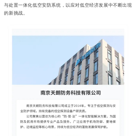
与处置一体化低空安防系统，以应对低空经济发展中不断出现
的新挑战。