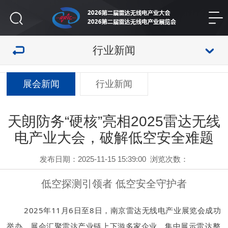
行业新闻
展会新闻
行业新闻
天朗防务“硬核”亮相2025雷达无线
电产业大会，破解低空安全难题
发布日期：2025-11-15 15:39:00
浏览次数：
低空探测引领者 低空安全守护者
2025年11月6日至8日，南京雷达无线电产业展览会成功
举办。展会汇聚雷达产业链上下游多家企业，集中展示雷达整