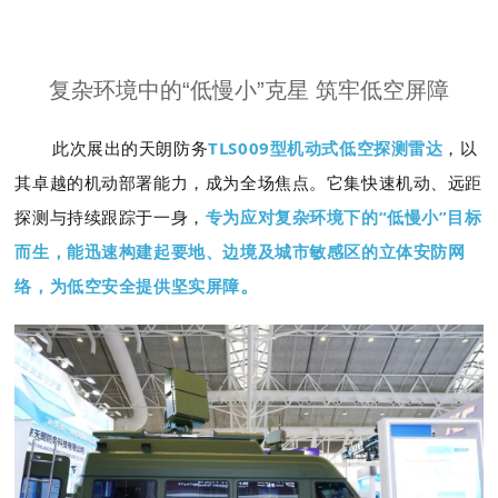
复杂环境中的“低慢小”克星 筑牢低空屏障
此次展出的天朗防务
TLS009型机动式低空探测雷达
，以
其卓越的机动部署能力，成为全场焦点。它集快速机动、远距
探测与持续跟踪于一身，
专为应对复杂环境下的“低慢小”目标
而生，能迅速构建起要地、边境及城市敏感区的立体安防网
。
络，为低空安全提供坚实屏障