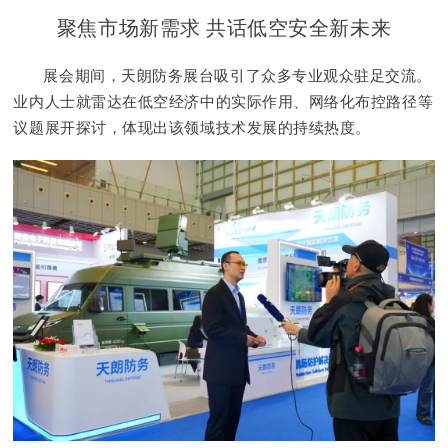
聚焦市场新需求 共话低空安全新未来
展会期间，天朗防务展台吸引了众多专业观众驻足交流。
业内人士就雷达在低空经济中的实际作用、网络化布控路径等
议题展开探讨，体现出该领域技术发展的持续热度。