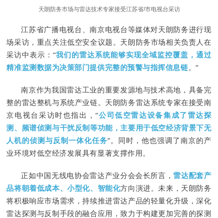
天朗防务市场与雷达技术专家接受江苏省/市电视台采访
江苏省广播电视台、南京电视台等媒体对天朗防务进行现
场采访，重点关注低空安全议题。天朗防务市场相关负责人在
采访中表示：“
我们的雷达系统能够实现全域监控覆盖，通过
精准监测数据为决策部门提供完整的预警与指挥信息链
。”
南京作为我国雷达工业的重要发源地与技术高地，具备完
整的雷达整机与系统产业链。天朗防务雷达系统专家在接受南
京电视台采访时也指出，“
公司低空雷达设备集成了雷达探
测、频谱侦测与干扰反制等功能，主要用于低空经济背景下无
人机的侦测与反制一体化任务
”。同时，
他也强调了南京的产
业环境对低空经济发展具有显著支撑作用。
正如中国无线电协会雷达产业分会会长所言，
雷达配套产
品将朝着低成本、小型化、智能化
方向演进。未来，天朗防务
将积极响应市场需求，持续推进雷达产品的轻量化升级，深化
雷达探测与反制手段的融合应用，致力于构建更加完善的探测